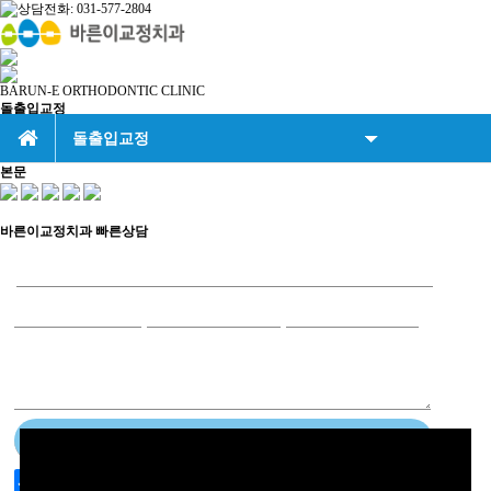
BARUN-E ORTHODONTIC CLINIC
돌출입교정
돌출입교정
본문
교정의첫걸음
일반교정
바른이교정치과
빠른상담
자가결찰교정
설측교정
비밀교정(인비절라인)
비발치교정
돌출입교정
개인정보취급방침에 동의.
[원문보기]
덧니교정