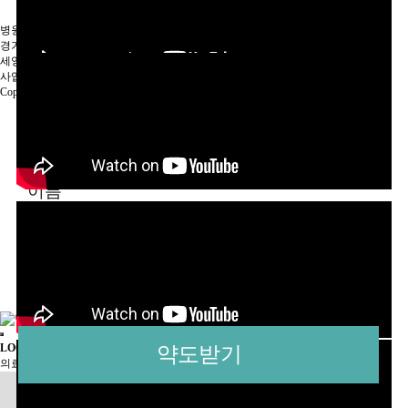
병원명 : 바른이치과교정과치과의원
I
대표자명 : 박성준
경기도 남양주시 와부읍 덕소로 73
세양아르비채리버 상가 303
사업자번호 :132-91-53933
I
TEL : 031-577-2804
Copyright ⓒ BARUN-E ORTHODONTIC CLINIC.
개인정보처리방침
이용약관
비급여수가표
개인정보취급방침에 동의함
[보기]
LOGIN
회원 전용 서비스
의료법 시행규칙에 따라 상세 내용은 로그인 후 보실 수 있습니다.
정회원 로그인
임시ID 로그인