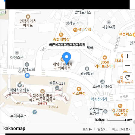
양악수술교정
급속교정
잇몸교정
바른이치과교정과치과의원
부분교정
소아예방교정
소아턱교정
중장년교정
재교정
30m
로드뷰
길찾기
지도 크게 보기