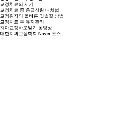
교정치료의 시기
교정치료 중 응급상황 대처법
교정환자의 올바른 잇솔질 방법
교정치료 후 유지관리
치아교정바로알기 동영상
대한치과교정학회 Naver 포스
트
교정치료 전후사례
충치/예방치료
치아미백
턱관절장애
사각턱/이갈이
코골이/수면무호흡증
온라인상담
온라인예약
네이버예약
빠른상담
카톡상담
자주묻는질문
바른이 News
Dr.Park의 치과이야기
바른이교정치과 블로그
패밀리사이트