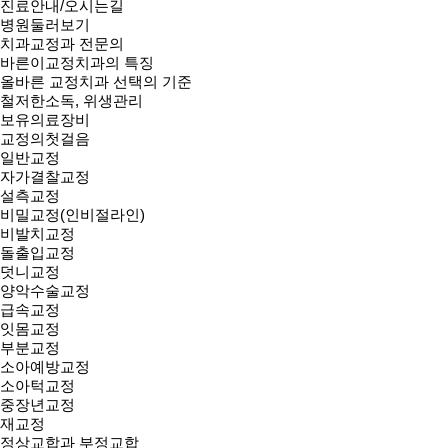
진료안내/오시는길
병원둘러보기
치과교정과 전문의
바른이교정치과의 특징
올바른 교정치과 선택의 기준
철저한소독, 위생관리
보유의료장비
교정의첫걸음
일반교정
자가결찰교정
설측교정
비밀교정(인비절라인)
비발치교정
돌출입교정
덧니교정
양악수술교정
급속교정
잇몸교정
부분교정
소아예방교정
소아턱교정
중장년교정
재교정
정상교합과 부정교합