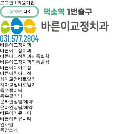
로그인
I
회원가입
바른이교정치과
바른이교정치과
바른이교정치과의특별함
바른이교정치과의특별함
바른이치아교정
바른이치아교정
치아교정바로알기
치아교정바로알기
특수클리닉
특수클리닉
온라인상담/예약
온라인상담/예약
바른이커뮤니티
바른이커뮤니티
인사말
원장소개